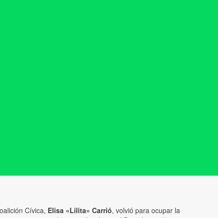
oalición Cívica,
Elisa «Lilita» Carrió
, volvió para ocupar la