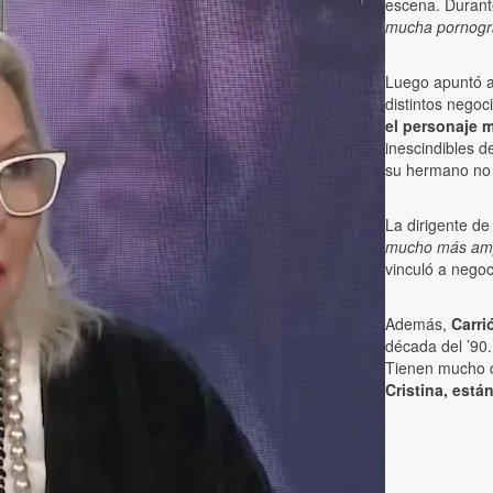
escena. Durante
mucha pornograf
Luego apuntó a
distintos negoc
el personaje 
inescindibles 
su hermano no
La dirigente de
mucho más ampl
vinculó a negoc
Además,
Carri
década del ’90
Tienen mucho 
Cristina, est