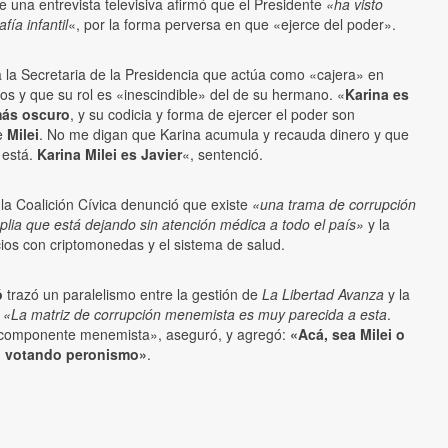
 una entrevista televisiva afirmó que el Presidente
«ha visto
ía infantil
«, por la forma perversa en que «ejerce del poder».
 la Secretaria de la Presidencia que actúa como «cajera» en
ios y que su rol es «inescindible» del de su hermano. «
Karina es
más oscuro
, y su codicia y forma de ejercer el poder son
de
Milei
. No me digan que Karina acumula y recauda dinero y que
 está.
Karina Milei es Javier
«, sentenció.
 la Coalición Cívica denunció que existe
«una trama de corrupción
ia que está dejando sin atención médica a todo el país»
y la
ios con criptomonedas y el sistema de salud.
ó
trazó un paralelismo entre la gestión de
La Libertad Avanza
y la
.
«La matriz de corrupción menemista es muy parecida a esta
.
componente menemista», aseguró, y agregó:
«Acá, sea Milei o
án votando peronismo»
.