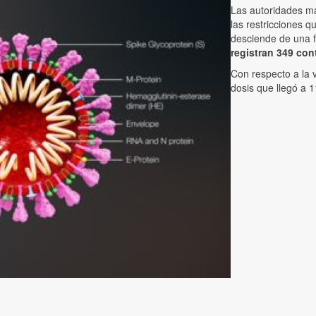
Las autoridades ma
las restricciones q
desciende de una f
registran 349 co
Con respecto a la 
dosis que llegó a 