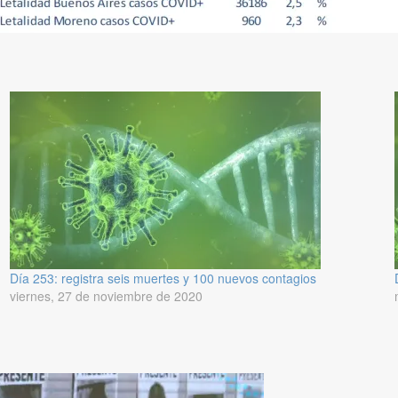
Día 253: registra seis muertes y 100 nuevos contagios
viernes, 27 de noviembre de 2020