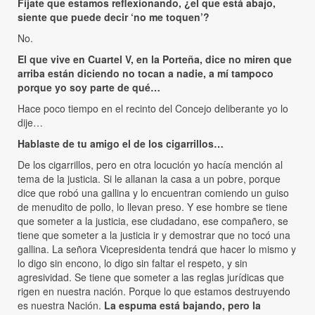
Fíjate que estamos reflexionando, ¿el que está abajo,
siente que puede decir ‘no me toquen’?
No.
El que vive en Cuartel V, en la Porteña, dice no miren que
arriba están diciendo no tocan a nadie, a mí tampoco
porque yo soy parte de qué…
Hace poco tiempo en el recinto del Concejo deliberante yo lo
dije…
Hablaste de tu amigo el de los cigarrillos…
De los cigarrillos, pero en otra locución yo hacía mención al
tema de la justicia. Si le allanan la casa a un pobre, porque
dice que robó una gallina y lo encuentran comiendo un guiso
de menudito de pollo, lo llevan preso. Y ese hombre se tiene
que someter a la justicia, ese ciudadano, ese compañero, se
tiene que someter a la justicia ir y demostrar que no tocó una
gallina. La señora Vicepresidenta tendrá que hacer lo mismo y
lo digo sin encono, lo digo sin faltar el respeto, y sin
agresividad. Se tiene que someter a las reglas jurídicas que
rigen en nuestra nación. Porque lo que estamos destruyendo
es nuestra Nación.
La espuma está bajando, pero la