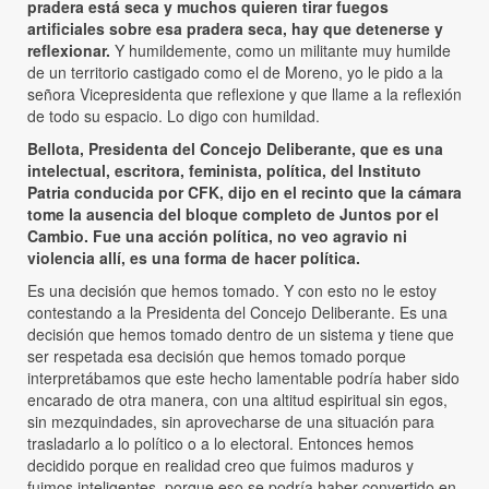
pradera está seca y muchos quieren tirar fuegos
artificiales sobre esa pradera seca, hay que detenerse y
reflexionar.
Y humildemente, como un militante muy humilde
de un territorio castigado como el de Moreno, yo le pido a la
señora Vicepresidenta que reflexione y que llame a la reflexión
de todo su espacio. Lo digo con humildad.
Bellota, Presidenta del Concejo Deliberante, que es una
intelectual, escritora, feminista, política, del Instituto
Patria conducida por CFK, dijo en el recinto que la cámara
tome la ausencia del bloque completo de Juntos por el
Cambio. Fue una acción política, no veo agravio ni
violencia allí, es una forma de hacer política.
Es una decisión que hemos tomado. Y con esto no le estoy
contestando a la Presidenta del Concejo Deliberante. Es una
decisión que hemos tomado dentro de un sistema y tiene que
ser respetada esa decisión que hemos tomado porque
interpretábamos que este hecho lamentable podría haber sido
encarado de otra manera, con una altitud espiritual sin egos,
sin mezquindades, sin aprovecharse de una situación para
trasladarlo a lo político o a lo electoral. Entonces hemos
decidido porque en realidad creo que fuimos maduros y
fuimos inteligentes, porque eso se podría haber convertido en