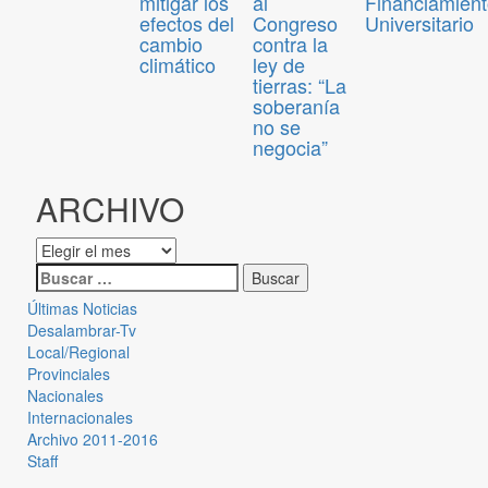
mitigar los
al
Financiamien
efectos del
Congreso
Universitario
cambio
contra la
climático
ley de
tierras: “La
soberanía
no se
negocia”
ARCHIVO
Últimas Noticias
Desalambrar-Tv
Local/Regional
Provinciales
Nacionales
Internacionales
Archivo 2011-2016
Staff