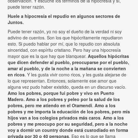
observación. Y escuché los términos de la hipocresía y sí,
puede tener razón.
Huele a hipocresía el repudio en algunos sectores de
Juntos.
Puede tener razón, yo no soy el dueño de la verdad ni soy
adivino de cuentos. Son los que hipócritamente repudiaron
esto. Si puedo hablar por mí, que lo repudio con absoluta
sinceridad, con espíritu cristiano. Pero hay una hipocresía
mayor que es la que hay que blanquear.
Aquellos hipócritas
que dicen defender al pueblo, preocuparse por el pueblo,
amar al pueblo, y de la noche a la mañana se convierten
en ricos
. Y les gusta vivir como ricos, y les gusta alejarse de
lo que representan. Entonces, solamente ese amor que
alguna vez pudo haber existido, queda en un discurso vacío.
Amo los pobres, porque fui pobre y vivo en Puerto
Madero. Amo a los pobres y peleo por la salud de los
pobres, pero me atiendo en el Otamendi
.
Amo a los
pobres y me importa la educación de los pobres, pero mis
hijos van a los colegios privados más caros
.
Amo a los
pobres y me preocupo por su seguridad, pero a la noche
voy a dormir un country donde está custodiado en forma
privada por 30 o 40 personas
. Eso es lo que se llama