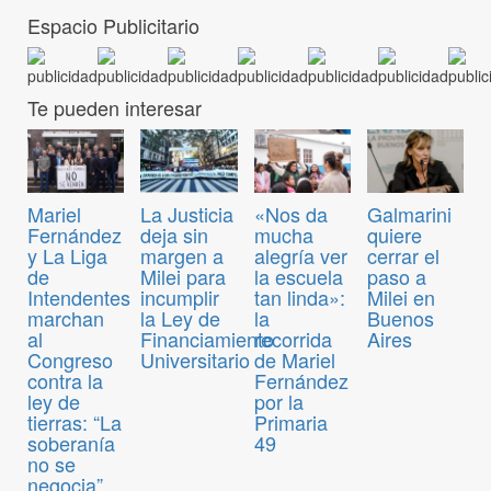
Espacio Publicitario
Te pueden interesar
Mariel
La Justicia
«Nos da
Galmarini
Fernández
deja sin
mucha
quiere
y La Liga
margen a
alegría ver
cerrar el
de
Milei para
la escuela
paso a
Intendentes
incumplir
tan linda»:
Milei en
marchan
la Ley de
la
Buenos
al
Financiamiento
recorrida
Aires
Congreso
Universitario
de Mariel
contra la
Fernández
ley de
por la
tierras: “La
Primaria
soberanía
49
no se
negocia”