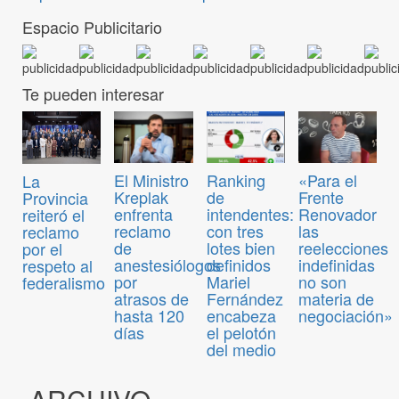
Espacio Publicitario
Te pueden interesar
El Ministro
Ranking
«Para el
La
Kreplak
de
Frente
Provincia
enfrenta
intendentes:
Renovador
reiteró el
reclamo
con tres
las
reclamo
de
lotes bien
reelecciones
por el
anestesiólogos
definidos
indefinidas
respeto al
por
Mariel
no son
federalismo
atrasos de
Fernández
materia de
hasta 120
encabeza
negociación»
días
el pelotón
del medio