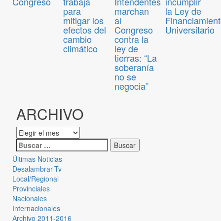
Congreso
trabaja
Intendentes
incumplir
para
marchan
la Ley de
mitigar los
al
Financiamien
efectos del
Congreso
Universitario
cambio
contra la
climático
ley de
tierras: “La
soberanía
no se
negocia”
ARCHIVO
Últimas Noticias
Desalambrar-Tv
Local/Regional
Provinciales
Nacionales
Internacionales
Archivo 2011-2016