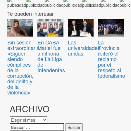
Te pueden interesar
Sin sesión
En CABA:
Las
La
extraordinaria:
Mariel fue
universidades,
Provincia
«Siguen
anfitriona
unidas
reiteró el
siendo
de La Liga
reclamo
cómplices
de
por el
de la
Intendentes
respeto al
corrupción,
federalismo
del delito y
de la
violencia»
ARCHIVO