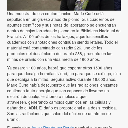
Una muestra de esa contaminación: Marie Curie está
sepultada en un grueso ataúd de plomo. Sus cuadernos de
apuntes científicos y sus notas de laboratorio se encuentran
dentro de cajas forradas de plomo en la Biblioteca Nacional de
Francia. A 100 años de los hallazgos, aquellos sencillos
cuadernos con anotaciones continúan siendo letales. Todo el
material está contaminado con radio 226, uno de los
productos del decaimiento del uranio 238, presente en las
minas de uranio con una vida media de 1600 años.
Ya pasaron 100 años, habrá que esperar otros 1500 años
para que decaiga la radiactividad, no para que se extinga, sino
que decaiga a la mitad. Seguirá activo durante 16.000 años.
Marie Curie había descubierto que las radiaciones ionizantes
contienen tanta energía que son capaces de llevarse un
electrón de cualquier átomo o molécula que
atraviesen, generando cambios químicos en las células y
dañando el ADN. El daño es proporcional a la dosis recibida.
Son las radiaciones que salen del núcleo de un átomo de
uranio.
El ecologista
Javier Rodríguez Pardo
nombró a la energía