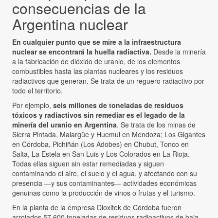
consecuencias de la
Argentina nuclear
En cualquier punto que se mire a la infraestructura
nuclear se encontrará la huella radiactiva.
Desde la minería
a la fabricación de dióxido de uranio, de los elementos
combustibles hasta las plantas nucleares y los residuos
radiactivos que generan. Se trata de un reguero radiactivo por
todo el territorio.
Por ejemplo,
seis millones de toneladas de residuos
tóxicos y radiactivos sin remediar es el legado de la
minería del uranio en Argentina
. Se trata de los minas de
Sierra Pintada, Malargüe y Huemul en Mendoza; Los Gigantes
en Córdoba, Pichiñán (Los Adobes) en Chubut, Tonco en
Salta, La Estela en San Luis y Los Colorados en La Rioja.
Todas ellas siguen sin estar remediadas y siguen
contaminando el aire, el suelo y el agua, y afectando con su
presencia —y sus contaminantes— actividades económicas
genuinas como la producción de vinos o frutas y el turismo.
En la planta de la empresa Dioxitek de Córdoba fueron
arrojados 57.600 toneladas de residuos radioactivos de baja