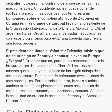
centrales nucleares —al contrario de lo que se piensa— son
más vulnerables. Un accidente nuclear puede poner de
rodillas a la nación más poderosa. Los
temores a un
bombardeo sobre el complejo atómico de Zaporiyia en
Ucrania (el más grande de Europa)
llevaron al presidente de
la Organización Internacional de la Energía Atómica (OIEA), el
argentino Rafael Grossi, a entablar delicadas negociaciones
con rusos y ucranianos para evitar una tragedia mayor en la
que todos perderían.
El
presidente de Ucrania, Volodimir Zelensky, advirtió que
de ocurrir algo en Zaporiyia habría que evacuar Europa.
¿Exageró?
Creemos que no, porque hoy sabemos que sin la
bravura de los “liquidadores” de Chernóbil en 1986 o los
mineros que construyeron la base de hormigón debajo de la
colapsada central Europa habría enfrentado evacuaciones de
tinte apocalíptico. Pero no solo la guerra, la crisis climática
también expone a las plantas a crecientes riesgos: olas de
calor, huracanes, tsunamis, inundaciones y sequías. Como en
la actualidad ocurre con la bajante del Paraná y el Complejo
Nuclear Atucha.