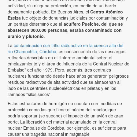
actividad, sin ninguna protección, en medio de un barrio
densamente poblado. En Buenos Aires, el
Centro Atómico
Ezeiza
fue objeto de denuncias judiciales por contaminación y
un peritaje determinó que
el acuífero Puelche, del que se
abastecen 300.000 personas, estaba contaminado con
uranio y plutonio
.
La
contaminación con tritio radioactivo en la cuenca alta del
río Ctlamochita, Córdoba
, es consecuencia de las descargas
rutinarias descriptas en el “Informe ambiental sobre el
emplazamiento y el área de influencia de la Central Nuclear de
Embalse” del año 1979. Pero, además, tres centrales
nucleares funcionando desde hace años generaron peligrosos
residuos radiactivos de alta actividad que se almacenan al
lado de las centrales nucleoeléctricas en piletas y en los
llamados “silos secos”.
Estas estructuras de hormigón no cuentan con medidas de
protección como las que tiene el núcleo del reactor, que
podría soportar (se supone) el impacto de un avión de gran
porte. La liberación del material acumulado en la central
nuclear Embalse de Córdoba, por ejemplo, es suficiente para
causar una tragedia nacional inimaginable