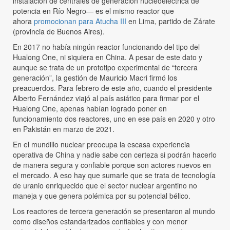
instalación de centrales de generación nucleoeléctrica de
potencia en Río Negro— es el mismo reactor que
ahora
promocionan para Atucha III
en Lima, partido de Zárate
(provincia de Buenos Aires).
En 2017 no había ningún reactor funcionando del tipo del
Hualong One, ni siquiera en China. A pesar de este dato y
aunque se trata de un prototipo experimental de “tercera
generación”, la gestión de Mauricio Macri firmó los
preacuerdos. Para febrero de este año, cuando el presidente
Alberto Fernández viajó al país asiático para firmar por el
Hualong One, apenas habían logrado poner en
funcionamiento dos reactores, uno en ese país en 2020 y otro
en Pakistán en marzo de 2021.
En el mundillo nuclear preocupa la escasa experiencia
operativa de China y nadie sabe con certeza si podrán hacerlo
de manera segura y confiable porque son actores nuevos en
el mercado. A eso hay que sumarle que se trata de tecnología
de uranio enriquecido que el sector nuclear argentino no
maneja y que genera polémica por su potencial bélico.
Los reactores de tercera generación se presentaron al mundo
como diseños estandarizados confiables y con menor