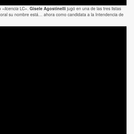
o «
licencia
LC».
Gisele Agostinelli
jugó en una de las tres listas
ectoral su nombre está… ahora como candidata a la Intendencia de