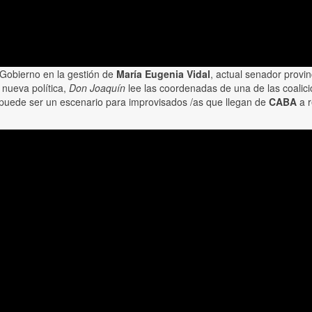
 Gobierno en la gestión de
María Eugenia Vidal
, actual senador provi
 nueva política,
Don Joaquín
lee las coordenadas de una de las coalici
o puede ser un escenario para improvisados /as que llegan de
CABA
a r