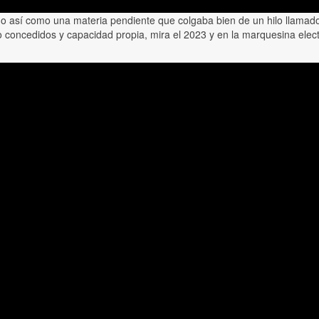
go así como una materia pendiente que colgaba bien de un hilo llamad
cio concedidos y capacidad propia, mira el 2023 y en la marquesina el