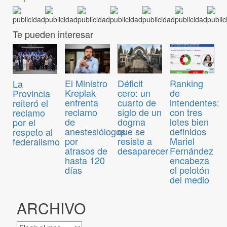
Te pueden interesar
El Ministro
Déficit
Ranking
La
Kreplak
cero: un
de
Provincia
enfrenta
cuarto de
intendentes:
reiteró el
reclamo
siglo de un
con tres
reclamo
de
dogma
lotes bien
por el
anestesiólogos
que se
definidos
respeto al
por
resiste a
Mariel
federalismo
atrasos de
desaparecer
Fernández
hasta 120
encabeza
días
el pelotón
del medio
ARCHIVO