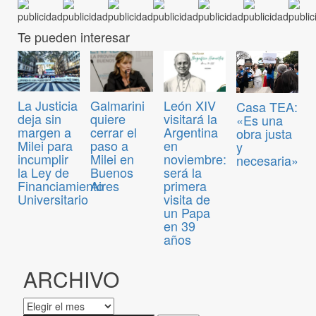
Te pueden interesar
La Justicia
Galmarini
León XIV
Casa TEA:
deja sin
quiere
visitará la
«Es una
margen a
cerrar el
Argentina
obra justa
Milei para
paso a
en
y
incumplir
Milei en
noviembre:
necesaria»
la Ley de
Buenos
será la
Financiamiento
Aires
primera
Universitario
visita de
un Papa
en 39
años
ARCHIVO