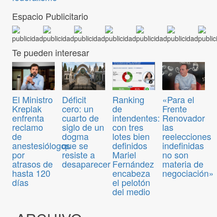
Espacio Publicitario
Te pueden interesar
El Ministro
Déficit
Ranking
«Para el
Kreplak
cero: un
de
Frente
enfrenta
cuarto de
intendentes:
Renovador
reclamo
siglo de un
con tres
las
de
dogma
lotes bien
reelecciones
anestesiólogos
que se
definidos
indefinidas
por
resiste a
Mariel
no son
atrasos de
desaparecer
Fernández
materia de
hasta 120
encabeza
negociación»
días
el pelotón
del medio