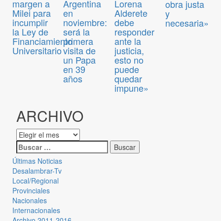
margen a
Argentina
Lorena
obra justa
Milei para
en
Alderete
y
incumplir
noviembre:
debe
necesaria»
la Ley de
será la
responder
Financiamiento
primera
ante la
Universitario
visita de
justicia,
un Papa
esto no
en 39
puede
años
quedar
impune»
ARCHIVO
Últimas Noticias
Desalambrar-Tv
Local/Regional
Provinciales
Nacionales
Internacionales
Archivo 2011-2016