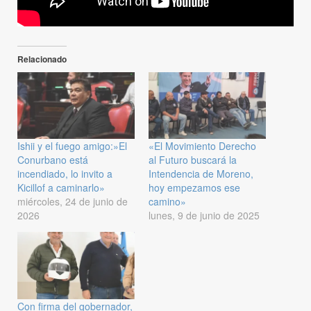
Relacionado
Ishii y el fuego amigo:»El
«El Movimiento Derecho
Conurbano está
al Futuro buscará la
incendiado, lo invito a
Intendencia de Moreno,
Kicillof a caminarlo»
hoy empezamos ese
miércoles, 24 de junio de
camino»
2026
lunes, 9 de junio de 2025
Con firma del gobernador,