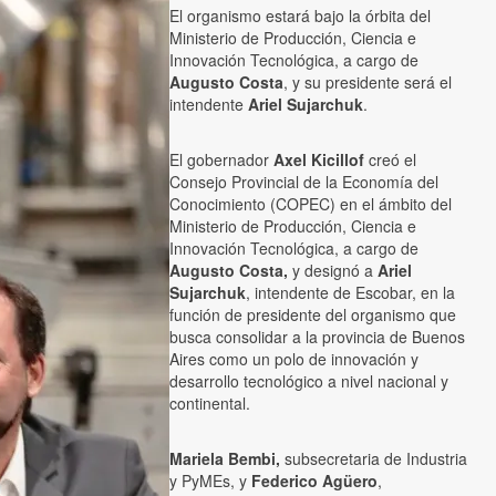
El organismo estará bajo la órbita del
Ministerio de Producción, Ciencia e
Innovación Tecnológica, a cargo de
Augusto Costa
, y su presidente será el
intendente
Ariel Sujarchuk
.
El gobernador
Axel Kicillof
creó el
Consejo Provincial de la Economía del
Conocimiento (COPEC) en el ámbito del
Ministerio de Producción, Ciencia e
Innovación Tecnológica, a cargo de
Augusto Costa,
y designó a
Ariel
Sujarchuk
, intendente de Escobar, en la
función de presidente del organismo que
busca consolidar a la provincia de Buenos
Aires como un polo de innovación y
desarrollo tecnológico a nivel nacional y
continental.
Mariela Bembi,
subsecretaria de Industria
y PyMEs, y
Federico Agüero
,