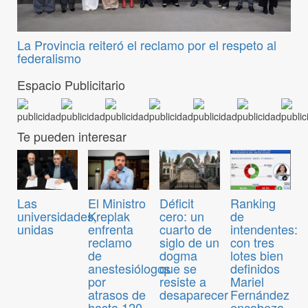
La Provincia reiteró el reclamo por el respeto al
federalismo
Espacio Publicitario
Te pueden interesar
Las
El Ministro
Déficit
Ranking
universidades,
Kreplak
cero: un
de
unidas
enfrenta
cuarto de
intendentes:
reclamo
siglo de un
con tres
de
dogma
lotes bien
anestesiólogos
que se
definidos
por
resiste a
Mariel
atrasos de
desaparecer
Fernández
hasta 120
encabeza