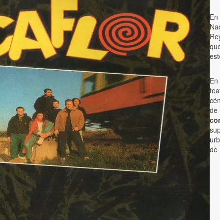
En
Na
Rey
que
es
En 
tea
cén
de 
com
sup
urb
de 