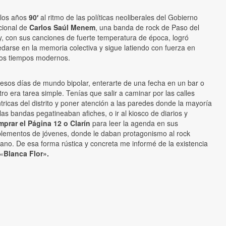
 los años
90′
al ritmo de las políticas neoliberales del Gobierno
cional de
Carlos Saúl Menem
, una banda de rock de Paso del
, con sus canciones de fuerte temperatura de época, logró
darse en la memoria colectiva y sigue latiendo con fuerza en
tos tiempos modernos.
esos días de mundo bipolar, enterarte de una fecha en un bar o
tro era tarea simple. Tenías que salir a caminar por las calles
tricas del distrito y poner atención a las paredes donde la mayoría
las bandas pegatineaban afiches, o ir al kiosco de diarios y
prar el Página 12 o Clarín
para leer la agenda en sus
lementos de jóvenes, donde le daban protagonismo al rock
ano. De esa forma rústica y concreta me informé de la existencia
«
Blanca Flor».