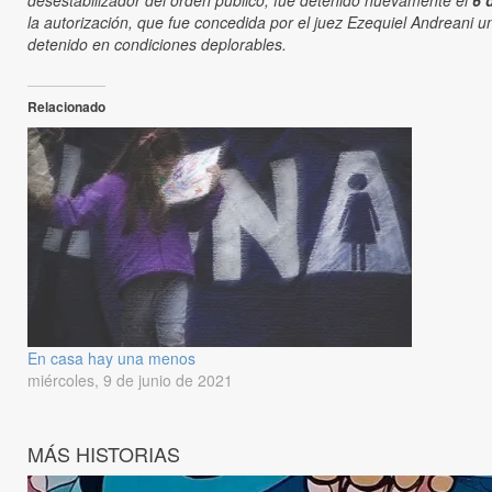
desestabilizador del orden público, fue detenido nuevamente el
6 
la autorización, que fue concedida por el juez Ezequiel Andreani u
detenido en condiciones deplorables.
Relacionado
En casa hay una menos
miércoles, 9 de junio de 2021
MÁS HISTORIAS