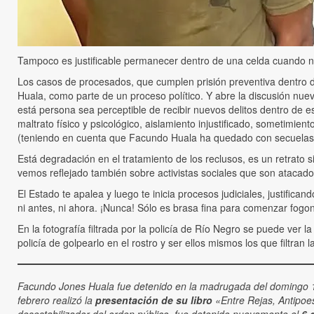
Tampoco es justificable permanecer dentro de una celda cuando no
Los casos de procesados, que cumplen prisión preventiva dentro d
Huala, como parte de un proceso político. Y abre la discusión nu
está persona sea perceptible de recibir nuevos delitos dentro de e
maltrato físico y psicológico, aislamiento injustificado, sometimie
(teniendo en cuenta que Facundo Huala ha quedado con secuelas 
Está degradación en el tratamiento de los reclusos, es un retrato 
vemos reflejado también sobre activistas sociales que son atacado
El Estado te apalea y luego te inicia procesos judiciales, justifica
ni antes, ni ahora. ¡Nunca! Sólo es brasa fina para comenzar fogon
En la fotografía filtrada por la policía de Río Negro se puede ver
policía de golpearlo en el rostro y ser ellos mismos los que filtran
Facundo Jones Huala fue detenido en la madrugada del domingo 19
febrero realizó la
presentación de su libro
«Entre Rejas, Antipoes