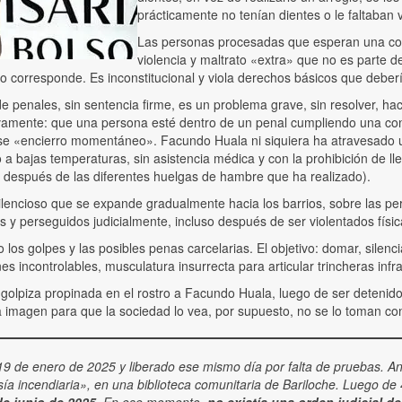
prácticamente no tenían dientes o le faltaban 
Las personas procesadas que esperan una con
violencia y maltrato «extra» que no es parte d
 corresponde. Es inconstitucional y viola derechos básicos que deber
e penales, sin sentencia firme, es un problema grave, sin resolver, 
evamente: que una persona esté dentro de un penal cumpliendo una con
se «encierro momentáneo». Facundo Huala ni siquiera ha atravesado un ju
nto a bajas temperaturas, sin asistencia médica y con la prohibición de
después de las diferentes huelgas de hambre que ha realizado).
silencioso que se expande gradualmente hacia los barrios, sobre las pe
s y perseguidos judicialmente, incluso después de ser violentados fís
ndo los golpes y las posibles penas carcelarias. El objetivo: domar, sile
es incontrolables, musculatura insurrecta para articular trincheras inf
 la golpiza propinada en el rostro a Facundo Huala, luego de ser deteni
 la imagen para que la sociedad lo vea, por supuesto, no se lo toman con
 de enero de 2025 y liberado ese mismo día por falta de pruebas. Ant
ía incendiaria», en una biblioteca comunitaria de Bariloche. Luego de 