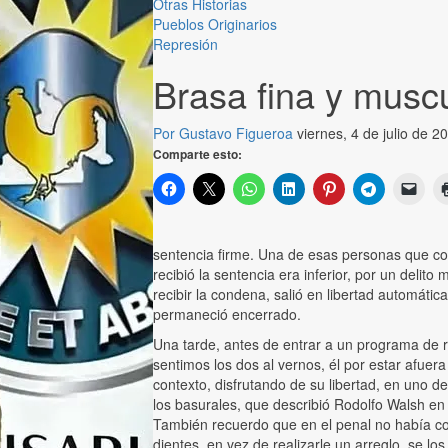
Otras Historias
Pueblos Originarios
Represión
Brasa fina y muscu
Por Gustavo Figueroa
viernes, 4 de julio de 
Comparte esto:
sentencia firme. Una de esas personas que co
recibió la sentencia era inferior, por un delit
recibir la condena, salió en libertad automáti
permaneció encerrado.
Una tarde, antes de entrar a un programa de r
sentimos los dos al vernos, él por estar afuera
contexto, disfrutando de su libertad, en uno d
los basurales, que describió Rodolfo Walsh e
También recuerdo que en el penal no había cob
dientes, en vez de realizarle un arreglo, se 