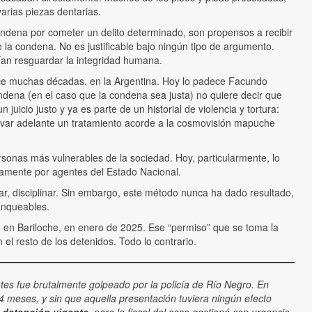
varias piezas dentarias.
dena por cometer un delito determinado, son propensos a recibir
e la condena. No es justificable bajo ningún tipo de argumento.
ían resguardar la integridad humana.
hace muchas décadas, en la Argentina. Hoy lo padece Facundo
dena (en el caso que la condena sea justa) no quiere decir que
icio justo y ya es parte de un historial de violencia y tortura:
 llevar adelante un tratamiento acorde a la cosmovisión mapuche
rsonas más vulnerables de la sociedad. Hoy, particularmente, lo
icamente por agentes del Estado Nacional.
nciar, disciplinar. Sin embargo, este método nunca ha dado resultado,
ranqueables.
do en Bariloche, en enero de 2025. Ese “permiso” que se toma la
 el resto de los detenidos. Todo lo contrario.
es fue brutalmente golpeado por la policía de Río Negro. En
4 meses, y sin que aquella presentación tuviera ningún efecto