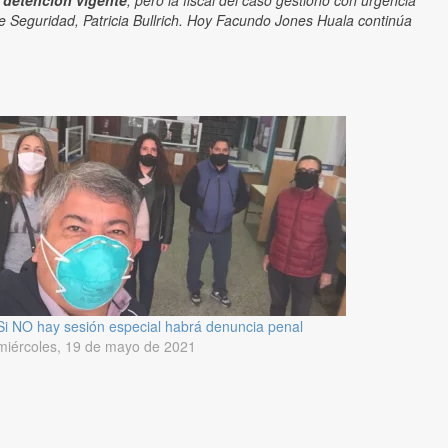
e detención vigente
, pero la fiscal del caso gestionó con urgencia
de Seguridad, Patricia Bullrich. Hoy Facundo Jones Huala continúa
Si NO hay sesión especial habrá denuncia penal
miércoles, 19 de mayo de 2021