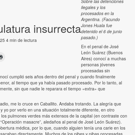
Sobre las detenciones
ilegales y los
procesados en la
Argentina. (Facundo
latura insurrecta
Jones Huala fue
detenido el 6 de junio
pasado.)
2025
4 min de lectura
En
el penal de José
León Suárez (Buenos
Aires) conocí a muchas
personas jóvenes
procesadas sin
nocí cumplió seis años dentro del penal y cuando finalmente
o menor, al tiempo que ya había pasado procesado. Por lo tanto, al
camente, sin que nadie le reparara el tiempo «extra» que
adio, me lo cruce en Caballito. Andaba trotando. La alegría que
 y yo por verlo en una situación totalmente diferente, en otro
e los pulmones verdes más extensos de la capital (en contraste con
n “Operación masacre”, aledaños al penal de José León Suárez).
ertura médica, por lo que, cuando alguien tenía una carie en los
los sacaban directamente. Muchos de los pibes y pibas procesadas,