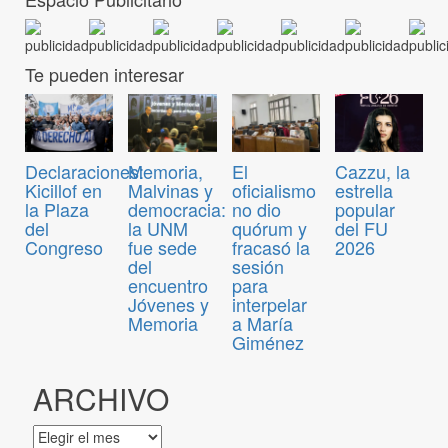
Te pueden interesar
Declaraciones:
Memoria,
El
Cazzu, la
Kicillof en
Malvinas y
oficialismo
estrella
la Plaza
democracia:
no dio
popular
del
la UNM
quórum y
del FU
Congreso
fue sede
fracasó la
2026
del
sesión
encuentro
para
Jóvenes y
interpelar
Memoria
a María
Giménez
ARCHIVO