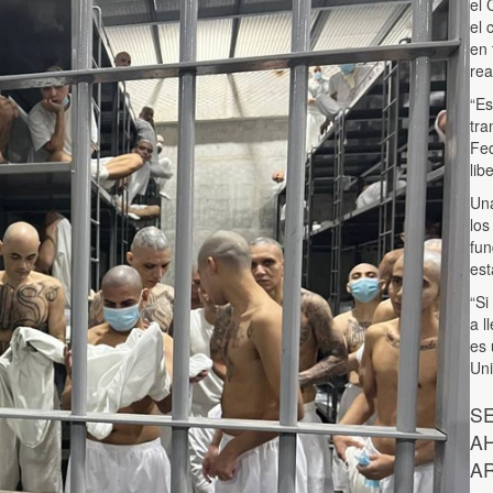
el 
el 
en 
rea
“Es
tra
Fed
lib
Una
los
fun
est
“Si
a l
es 
Uni
S
A
A