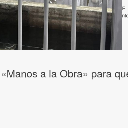
El
ni
— 
a «Manos a la Obra» para que