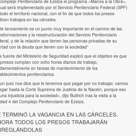
Complejo Penitenciario de Ezeiza el programa «Manos a la Obra»,
cual será implementado por el Servicio Penitenciario Federal (SPF)
todo el territorio nacional, con el fin de que todos los presos
licen trabajos en las cárceles.
te lanzamiento es un punto muy importante en el camino de las
nsformaciones y la reestructuración del Servicio Penitenciario
eral, y de la relación que tienen las personas privadas de su
ertad con la deuda que tienen con la sociedad”
 fuente del Ministerio de Seguridad explicó que el objetivo es que
 presos cumplan con ocho horas diarios de trabajo,
damentalmente en tareas de mantenimiento de los
ablecimientos penitenciarios.
 un juez nos dice que le tenemos que pagar por no trabajar, vamos
legar hasta la Corte Suprema de Justicia de la Nación, porque eso
una injusticia para la sociedad», dijo Bullrich tras la visita a la
dad 4 del Complejo Penitenciario de Ezeiza.
E TERMINÓ LA VAGANCIA EN LAS CÁRCELES.
HORA TODOS LOS PRESOS TRABAJARÁN
RREGLÁNDOLAS