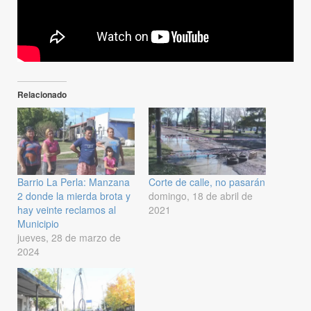
Relacionado
Barrio La Perla: Manzana
Corte de calle, no pasarán
2 donde la mierda brota y
domingo, 18 de abril de
hay veinte reclamos al
2021
Municipio
jueves, 28 de marzo de
2024