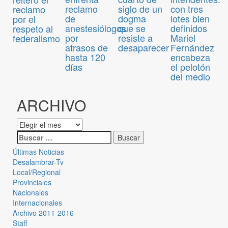
reclamo
siglo de un
con tres
reclamo
de
dogma
lotes bien
por el
anestesiólogos
que se
definidos
respeto al
por
resiste a
Mariel
federalismo
atrasos de
desaparecer
Fernández
hasta 120
encabeza
días
el pelotón
del medio
ARCHIVO
Últimas Noticias
Desalambrar-Tv
Local/Regional
Provinciales
Nacionales
Internacionales
Archivo 2011-2016
Staff