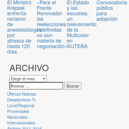
Convocatoria
El Ministro
«Para el
El Estado
pública
Kreplak
Frente
y las
para
enfrenta
Renovador
escuelas:
adopción
reclamo
las
un
de
reelecciones
relevamiento
anestesiólogos
indefinidas
de la
por
no son
Multicolor
atrasos de
materia de
en
hasta 120
negociación»
SUTEBA
días
ARCHIVO
Últimas Noticias
Desalambrar-Tv
Local/Regional
Provinciales
Nacionales
Internacionales
Archivo 2011-2016