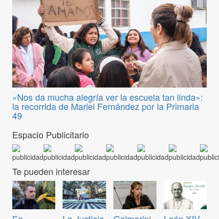
«Nos da mucha alegría ver la escuela tan linda»:
la recorrida de Mariel Fernández por la Primaria
49
Espacio Publicitario
Te pueden interesar
En
La Justicia
Galmarini
León XIV