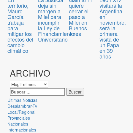
territorio,
deja sin
quiere
visitará la
Mauro
margen a
cerrar el
Argentina
García
Milei para
paso a
en
trabaja
incumplir
Milei en
noviembre:
para
la Ley de
Buenos
será la
mitigar los
Financiamiento
Aires
primera
efectos del
Universitario
visita de
cambio
un Papa
climático
en 39
años
ARCHIVO
Últimas Noticias
Desalambrar-Tv
Local/Regional
Provinciales
Nacionales
Internacionales