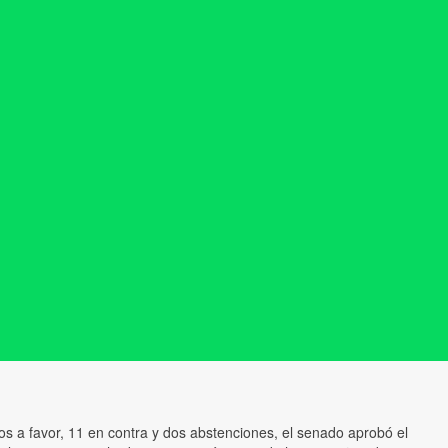
os a favor, 11 en contra y dos abstenciones, el senado aprobó el