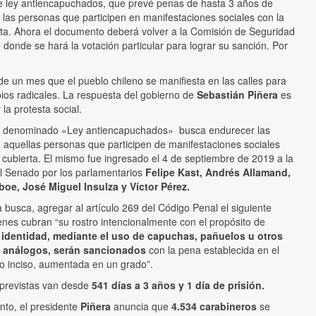
e ley antiencapuchados, que prevé penas de hasta 3 años de
 las personas que participen en manifestaciones sociales con la
rta. Ahora el documento deberá volver a la Comisión de Seguridad
donde se hará la votación particular para lograr su sanción. Por
e un mes que el pueblo chileno se manifiesta en las calles para
bios radicales. La respuesta del gobierno de
Sebastián Piñera
es
 la protesta social.
o denominado «Ley antiencapuchados» busca endurecer las
 aquellas personas que participen de manifestaciones sociales
 cubierta. El mismo fue ingresado el 4 de septiembre de 2019 a la
 Senado por los parlamentarios
Felipe Kast, Andrés Allamand,
boe, José Miguel Insulza y Víctor Pérez.
va busca, agregar al artículo 269 del Código Penal el siguiente
enes cubran “su rostro intencionalmente con el propósito de
 identidad, mediante el uso de capuchas, pañuelos u otros
 análogos, serán sancionados
con la pena establecida en el
 inciso, aumentada en un grado”.
previstas van desde
541 días a 3 años y 1 día de prisión.
nto, el presidente
Piñera
anuncia que
4.534 carabineros
se