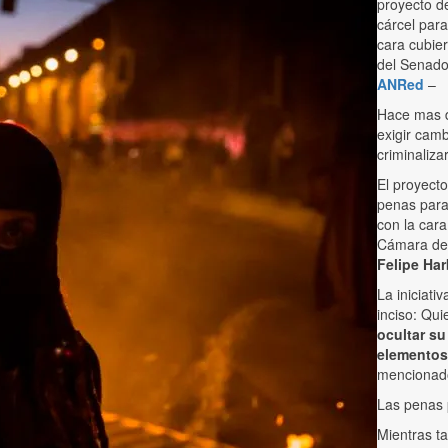
proyecto d
cárcel para
cara cubie
del Senado 
ANRed
–
Hace mas d
exigir cam
criminalizar
El proyect
penas para
con la cara
Cámara del
Felipe Har
La iniciati
inciso: Qui
ocultar su
elementos
mencionado
Las penas 
Mientras ta