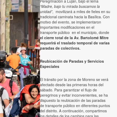
Peregrinación a Luján, bajo el lema
“Madre, bajo tu mirada buscamos la
unidad”,
movilizará a miles de fieles en su
tradicional caminata hacia la Basílica. Con
motivo del evento, se implementaron
importantes modificaciones en el
transporte público en el municipio, donde
el cierre total de la Av. Bartolomé Mitre
requerirá el traslado temporal de varias
paradas de colectivos.
Reubicación de Paradas y Servicios
Especiales
El tránsito por la zona de Moreno se verá
afectado desde las primeras horas del
sábado. Para garantizar el flujo de
peregrinos y evitar inconvenientes, se ha
dispuesto la reubicación de las paradas
de transporte público en diferentes puntos
del distrito. A continuación, compartimos
los detalles de los cambios para las