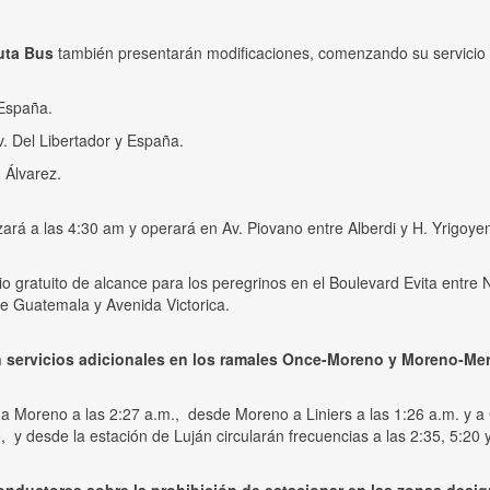
uta Bus
también presentarán modificaciones, comenzando su servicio a
 España.
v. Del Libertador y España.
. Álvarez.
ará a las 4:30 am y operará en Av. Piovano entre Alberdi y H. Yrigoye
io gratuito de alcance para los peregrinos en el Boulevard Evita entre N.
re Guatemala y Avenida Victorica.
n servicios adicionales en los ramales Once-Moreno y Moreno-Me
s a Moreno a las 2:27 a.m., desde Moreno a Liniers a las 1:26 a.m. y a 
, y desde la estación de Luján circularán frecuencias a las 2:35, 5:20 