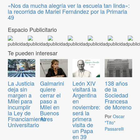
«Nos da mucha alegría ver la escuela tan linda»:
la recorrida de Mariel Fernández por la Primaria
49
Espacio Publicitario
Te pueden interesar
La Justicia
Galmarini
León XIV
138 años
deja sin
quiere
visitará la
de la
margen a
cerrar el
Argentina
Sociedad
Milei para
paso a
en
Francesa
incumplir
Milei en
noviembre:
de Moreno
la Ley de
Buenos
será la
Por
Oscar
Financiamiento
Aires
primera
"Tito"
Universitario
visita de
Passarelli
un Papa
en 39