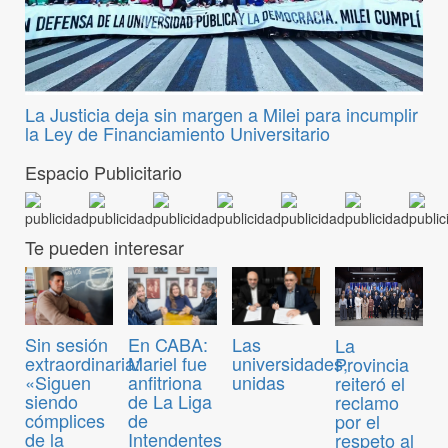
La Justicia deja sin margen a Milei para incumplir
la Ley de Financiamiento Universitario
Espacio Publicitario
Te pueden interesar
Sin sesión
En CABA:
Las
La
extraordinaria:
Mariel fue
universidades,
Provincia
«Siguen
anfitriona
unidas
reiteró el
siendo
de La Liga
reclamo
cómplices
de
por el
de la
Intendentes
respeto al