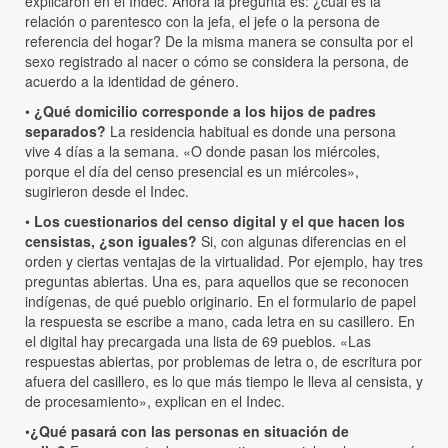
explicaron en el Indec. Ahora la pregunta es: ¿cuál es la
relación o parentesco con la jefa, el jefe o la persona de
referencia del hogar? De la misma manera se consulta por el
sexo registrado al nacer o cómo se considera la persona, de
acuerdo a la identidad de género.
•
¿Qué domicilio corresponde a los hijos de padres
separados?
La residencia habitual es donde una persona
vive 4 días a la semana. «O donde pasan los miércoles,
porque el día del censo presencial es un miércoles»,
sugirieron desde el Indec.
•
Los cuestionarios del censo digital y el que hacen los
censistas, ¿son iguales?
Si, con algunas diferencias en el
orden y ciertas ventajas de la virtualidad. Por ejemplo, hay tres
preguntas abiertas. Una es, para aquellos que se reconocen
indígenas, de qué pueblo originario. En el formulario de papel
la respuesta se escribe a mano, cada letra en su casillero. En
el digital hay precargada una lista de 69 pueblos. «Las
respuestas abiertas, por problemas de letra o, de escritura por
afuera del casillero, es lo que más tiempo le lleva al censista, y
de procesamiento», explican en el Indec.
•
¿Qué pasará con las personas en situación de