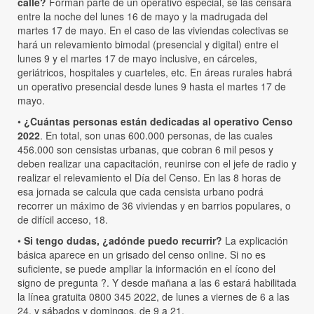
calle?
Forman parte de un operativo especial, se las censará
entre la noche del lunes 16 de mayo y la madrugada del
martes 17 de mayo. En el caso de las viviendas colectivas se
hará un relevamiento bimodal (presencial y digital) entre el
lunes 9 y el martes 17 de mayo inclusive, en cárceles,
geriátricos, hospitales y cuarteles, etc. En áreas rurales habrá
un operativo presencial desde lunes 9 hasta el martes 17 de
mayo.
•
¿Cuántas personas están dedicadas al operativo Censo
2022
. En total, son unas 600.000 personas, de las cuales
456.000 son censistas urbanas, que cobran 6 mil pesos y
deben realizar una capacitación, reunirse con el jefe de radio y
realizar el relevamiento el Día del Censo. En las 8 horas de
esa jornada se calcula que cada censista urbano podrá
recorrer un máximo de 36 viviendas y en barrios populares, o
de difícil acceso, 18.
•
Si tengo dudas, ¿adónde puedo recurrir?
La explicación
básica aparece en un grisado del censo online. Si no es
suficiente, se puede ampliar la información en el ícono del
signo de pregunta ?. Y desde mañana a las 6 estará habilitada
la línea gratuita 0800 345 2022, de lunes a viernes de 6 a las
24, y sábados y domingos, de 9 a 21.