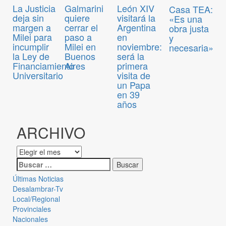
La Justicia
Galmarini
León XIV
Casa TEA:
deja sin
quiere
visitará la
«Es una
margen a
cerrar el
Argentina
obra justa
Milei para
paso a
en
y
incumplir
Milei en
noviembre:
necesaria»
la Ley de
Buenos
será la
Financiamiento
Aires
primera
Universitario
visita de
un Papa
en 39
años
ARCHIVO
Últimas Noticias
Desalambrar-Tv
Local/Regional
Provinciales
Nacionales