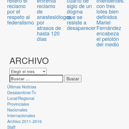
enfrenta
cuarto de
intendentes:
reiteró el
reclamo
siglo de un
con tres
reclamo
de
dogma
lotes bien
por el
anestesiólogos
que se
definidos
respeto al
por
resiste a
Mariel
federalismo
atrasos de
desaparecer
Fernández
hasta 120
encabeza
días
el pelotón
del medio
ARCHIVO
Últimas Noticias
Desalambrar-Tv
Local/Regional
Provinciales
Nacionales
Internacionales
Archivo 2011-2016
Staff