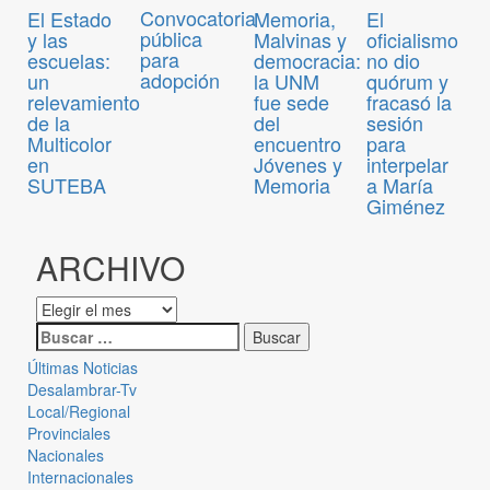
Convocatoria
El Estado
Memoria,
El
pública
y las
Malvinas y
oficialismo
para
escuelas:
democracia:
no dio
adopción
un
la UNM
quórum y
relevamiento
fue sede
fracasó la
de la
del
sesión
Multicolor
encuentro
para
en
Jóvenes y
interpelar
SUTEBA
Memoria
a María
Giménez
ARCHIVO
Últimas Noticias
Desalambrar-Tv
Local/Regional
Provinciales
Nacionales
Internacionales