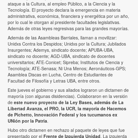
ataque a la Cultura, al empleo Público, a la Ciencia y la
Tecnología. El proyecto declara la emergencia en materia
administrativa, económica, financiera y energética por un año,
por lo cual le otorgan al presidente facultades legislativas.
Además de otras leyes regresivas para las grandes mayorías.
Además de las Asambleas Barriales, llaman a movilizar:
Unidxs Contra los Despidos; Unidxs por la Cultura; Jubilados
Insurgentes; Ademys, sindicato docente; APUBA-UBA,
sindicato no docente; AGD-UBA, sindicato de docentes
universitarios; ATE-Conicet; Sipreba; Institutos de Ciencia y
Tecnología; ATE-Senasa; Ni Una Menos; Aeronáuticos-GPS;
Asamblea Discas en Lucha, Centro de Estudiantes de
Facultad de Filosofía y Letras UBA, entre otros.
Este jueves el gobierno y sus aliados lograron un dictamen de
mayoría (con algunas disidencias). Colaboraron en la versión
de
este nuevo proyecto de la Ley Bases, además de La
Libertad Avanza, el PRO, la UCR, la mayoría de Hacemos
de Pichetto, Innovación Federal y los tucumanos ex
UNión por la Patria
.
Hubo otro dictamen en rechazo al paquete de leyes que fue
presentado por el
Frente de Izquierda Unidad
. La izquierda