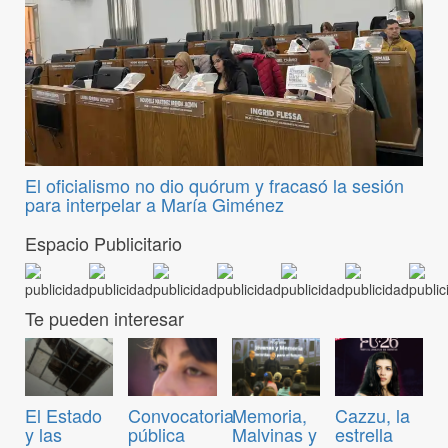
El oficialismo no dio quórum y fracasó la sesión
para interpelar a María Giménez
Espacio Publicitario
Te pueden interesar
Convocatoria
El Estado
Memoria,
Cazzu, la
pública
y las
Malvinas y
estrella