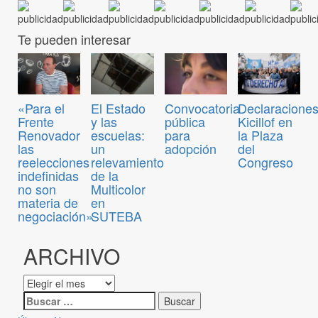
Te pueden interesar
Convocatoria
«Para el
El Estado
Declaraciones
pública
Frente
y las
Kicillof en
para
Renovador
escuelas:
la Plaza
adopción
las
un
del
reelecciones
relevamiento
Congreso
indefinidas
de la
no son
Multicolor
materia de
en
negociación»
SUTEBA
ARCHIVO