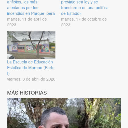
anfibios, los más
previaje sea ley y se
afectados por los
transforme en una política
incendios en Parque Iberá
de Estado»
martes, 11 de abril de
martes, 17 de octubre de
2023
2023
La Escuela de Educación
Estética de Moreno (Parte
I)
viernes, 3 de abril de 2026
MÁS HISTORIAS