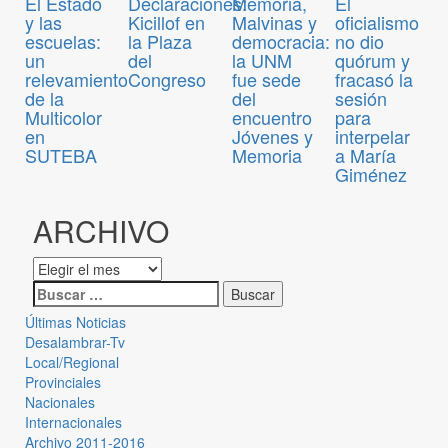
El Estado
Declaraciones:
Memoria,
El
y las
Kicillof en
Malvinas y
oficialismo
escuelas:
la Plaza
democracia:
no dio
un
del
la UNM
quórum y
relevamiento
Congreso
fue sede
fracasó la
de la
del
sesión
Multicolor
encuentro
para
en
Jóvenes y
interpelar
SUTEBA
Memoria
a María
Giménez
ARCHIVO
Últimas Noticias
Desalambrar-Tv
Local/Regional
Provinciales
Nacionales
Internacionales
Archivo 2011-2016