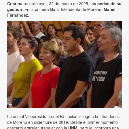
Cristina
recordó ayer, 22 de marzo de 2025,
las perlas de su
gestión
. En la primera fila la Intendenta de Moreno,
Mariel
Fernández
.
La actual Vicepresidenta del PJ nacional llegó a la Intendencia
de Moreno en diciembre de 2019. Desde el primer momento
descartó articular, trabajar con la
UNM
, pero le incorporó una