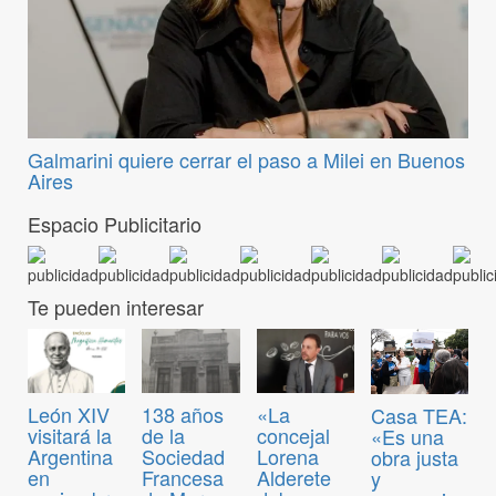
Galmarini quiere cerrar el paso a Milei en Buenos
Aires
Espacio Publicitario
Te pueden interesar
León XIV
138 años
«La
Casa TEA:
visitará la
de la
concejal
«Es una
Argentina
Sociedad
Lorena
obra justa
en
Francesa
Alderete
y