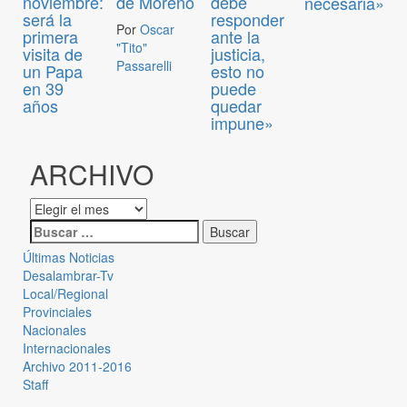
noviembre:
de Moreno
debe
necesaria»
será la
responder
Por
Oscar
primera
ante la
"Tito"
visita de
justicia,
Passarelli
un Papa
esto no
en 39
puede
años
quedar
impune»
ARCHIVO
Últimas Noticias
Desalambrar-Tv
Local/Regional
Provinciales
Nacionales
Internacionales
Archivo 2011-2016
Staff