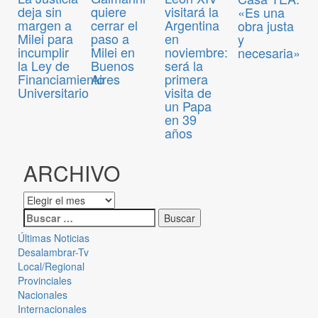
deja sin
quiere
visitará la
«Es una
margen a
cerrar el
Argentina
obra justa
Milei para
paso a
en
y
incumplir
Milei en
noviembre:
necesaria»
la Ley de
Buenos
será la
Financiamiento
Aires
primera
Universitario
visita de
un Papa
en 39
años
ARCHIVO
Últimas Noticias
Desalambrar-Tv
Local/Regional
Provinciales
Nacionales
Internacionales