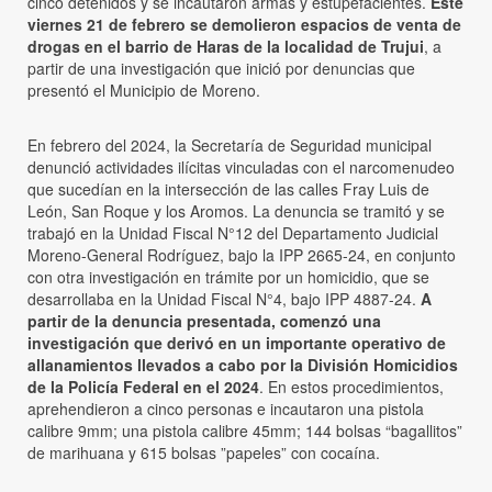
cinco detenidos y se incautaron armas y estupefacientes.
Este
viernes 21 de febrero se demolieron espacios de venta de
drogas en el barrio de Haras de la localidad de Trujui
, a
partir de una investigación que inició por denuncias que
presentó el Municipio de Moreno.
En febrero del 2024, la Secretaría de Seguridad municipal
denunció actividades ilícitas vinculadas con el narcomenudeo
que sucedían en la intersección de las calles Fray Luis de
León, San Roque y los Aromos. La denuncia se tramitó y se
trabajó en la Unidad Fiscal N°12 del Departamento Judicial
Moreno-General Rodríguez, bajo la IPP 2665-24, en conjunto
con otra investigación en trámite por un homicidio, que se
desarrollaba en la Unidad Fiscal N°4, bajo IPP 4887-24.
A
partir de la denuncia presentada, comenzó una
investigación que derivó en un importante operativo de
allanamientos llevados a cabo por la División Homicidios
de la Policía Federal en el 2024
. En estos procedimientos,
aprehendieron a cinco personas e incautaron una pistola
calibre 9mm; una pistola calibre 45mm; 144 bolsas “bagallitos”
de marihuana y 615 bolsas ”papeles” con cocaína.