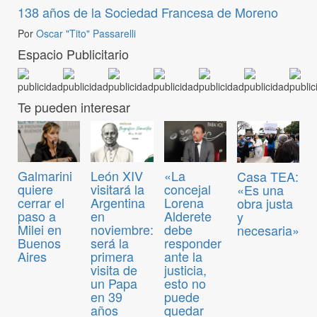
138 años de la Sociedad Francesa de Moreno
Por
Oscar "Tito" Passarelli
Espacio Publicitario
Te pueden interesar
Galmarini
León XIV
«La
Casa TEA:
quiere
visitará la
concejal
«Es una
cerrar el
Argentina
Lorena
obra justa
paso a
en
Alderete
y
Milei en
noviembre:
debe
necesaria»
Buenos
será la
responder
Aires
primera
ante la
visita de
justicia,
un Papa
esto no
en 39
puede
años
quedar