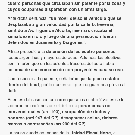
cuatro personas que circulaban sin patente por la zona y
cuyos ocupantes disparaban con un arma larga.
Ante dicha denuncia,
“un móvil divisó el vehículo que se
desplazaba a gran velocidad por la calle Echeverria,
sentido a Av. Figueroa Alcorta, mientras cruzaba el
semáforo en rojo y luego de una persecución fueron
detenidos en Juramento y Dragones”
.
Allí se procedió a la
detención de las cuatro personas
,
todas argentinas y mayores de edad. Además, los efectivos
confirmaron que en los asientos traseros del auto había
un
arma de aire comprimido con proyectiles para su uso.
Con respecto a la patente, señalaron que
la placa estaba
dentro del baúl
, por lo que creen que fue guardada previo al
delito.
Fuentes del caso comunicaron que a los cuatro jóvenes se le
labraron actuaciones por el delito de p
ortar armas no
convencionales (art. 103), usurpación de títulos y
honores (arti 247 del CP), desaparecer sellos, timbres,
marcas o contraseñas (art 290 del CP).
La causa quedó en manos de la
Unidad Fiscal Norte
, a