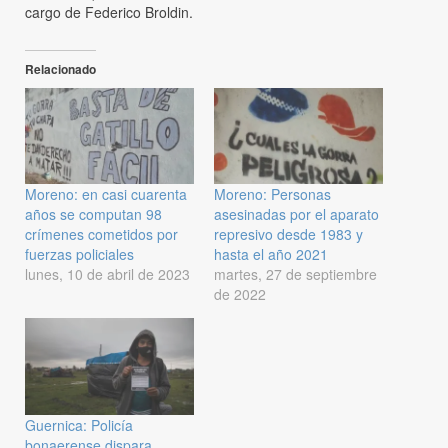
cargo de Federico Broldin.
Relacionado
Moreno: en casi cuarenta
Moreno: Personas
años se computan 98
asesinadas por el aparato
crímenes cometidos por
represivo desde 1983 y
fuerzas policiales
hasta el año 2021
lunes, 10 de abril de 2023
martes, 27 de septiembre
de 2022
Guernica: Policía
bonaerense dispara