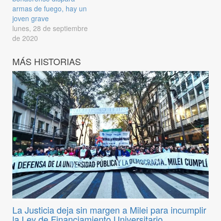
armas de fuego, hay un
joven grave
lunes, 28 de septiembre
de 2020
MÁS HISTORIAS
La Justicia deja sin margen a Milei para incumplir
la Ley de Financiamiento Universitario