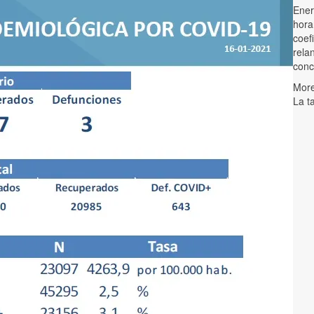
Ener
hora
coef
rela
conc
More
La t