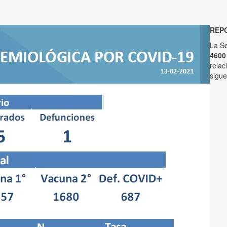
REPO
La Se
4600
relac
sigue