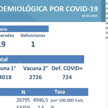
I
n
q
d
l
p
q
p