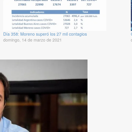
Día 358: Moreno superó los 27 mil contagios
domingo, 14 de marzo de 2021