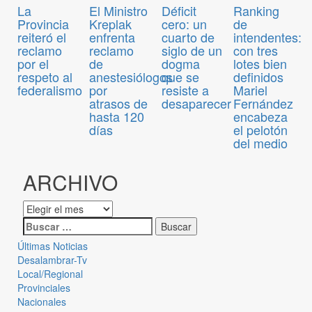
El Ministro
Déficit
Ranking
La
Kreplak
cero: un
de
Provincia
enfrenta
cuarto de
intendentes:
reiteró el
reclamo
siglo de un
con tres
reclamo
de
dogma
lotes bien
por el
anestesiólogos
que se
definidos
respeto al
por
resiste a
Mariel
federalismo
atrasos de
desaparecer
Fernández
hasta 120
encabeza
días
el pelotón
del medio
ARCHIVO
Últimas Noticias
Desalambrar-Tv
Local/Regional
Provinciales
Nacionales