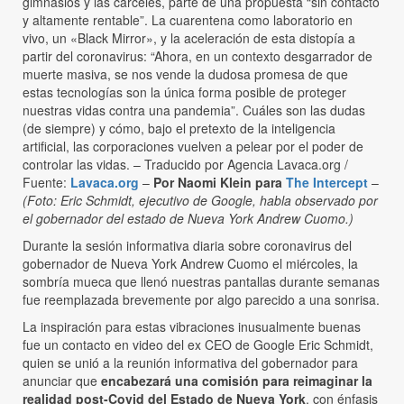
gimnasios y las cárceles, parte de una propuesta “sin contacto
y altamente rentable”. La cuarentena como laboratorio en
vivo, un «Black Mirror», y la aceleración de esta distopía a
partir del coronavirus: “Ahora, en un contexto desgarrador de
muerte masiva, se nos vende la dudosa promesa de que
estas tecnologías son la única forma posible de proteger
nuestras vidas contra una pandemia”. Cuáles son las dudas
(de siempre) y cómo, bajo el pretexto de la inteligencia
artificial, las corporaciones vuelven a pelear por el poder de
controlar las vidas. – Traducido por Agencia Lavaca.org /
Fuente:
Lavaca.org
–
Por Naomi Klein para
The Intercept
–
(Foto: Eric Schmidt, ejecutivo de Google, habla observado por
el gobernador del estado de Nueva York Andrew Cuomo.)
Durante la sesión informativa diaria sobre coronavirus del
gobernador de Nueva York Andrew Cuomo el miércoles, la
sombría mueca que llenó nuestras pantallas durante semanas
fue reemplazada brevemente por algo parecido a una sonrisa.
La inspiración para estas vibraciones inusualmente buenas
fue un contacto en video del ex CEO de Google Eric Schmidt,
quien se unió a la reunión informativa del gobernador para
anunciar que
encabezará una comisión para reimaginar la
realidad post-Covid del Estado de Nueva York
, con énfasis