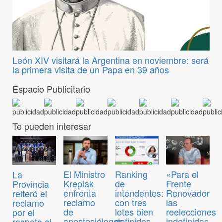
León XIV visitará la Argentina en noviembre: será
la primera visita de un Papa en 39 años
Espacio Publicitario
Te pueden interesar
El Ministro
Ranking
«Para el
La
Kreplak
de
Frente
Provincia
enfrenta
intendentes:
Renovador
reiteró el
reclamo
con tres
las
reclamo
de
lotes bien
reelecciones
por el
anestesiólogos
definidos
indefinidas
respeto al