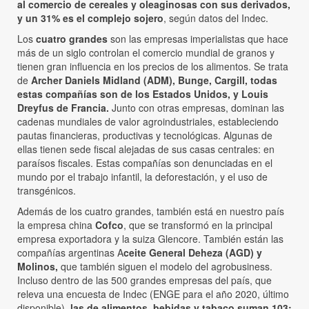
al comercio de cereales y oleaginosas con sus derivados,
y un 31% es el complejo sojero
, según datos del Indec.
Los
cuatro grandes
son las empresas imperialistas que hace
más de un siglo controlan el comercio mundial de granos y
tienen gran influencia en los precios de los alimentos. Se trata
de
Archer Daniels Midland (ADM), Bunge, Cargill, todas
estas compañías son de los Estados Unidos, y Louis
Dreyfus de Francia.
Junto con otras empresas, dominan las
cadenas mundiales de valor agroindustriales, estableciendo
pautas financieras, productivas y tecnológicas. Algunas de
ellas tienen sede fiscal alejadas de sus casas centrales: en
paraísos fiscales. Estas compañías son denunciadas en el
mundo por el trabajo infantil, la deforestación, y el uso de
transgénicos.
Además de los cuatro grandes, también está en nuestro país
la empresa china
Cofco
, que se transformó en la principal
empresa exportadora y la suiza Glencore. También están las
compañías argentinas A
ceite General Deheza (AGD) y
Molinos,
que también siguen el modelo del agrobusiness.
Incluso dentro de las 500 grandes empresas del país, que
releva una encuesta de Indec (ENGE para el año 2020, último
disponible),
las de alimentos, bebidas y tabaco suman 103: