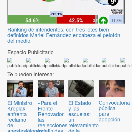
Ranking de intendentes: con tres lotes bien
definidos Mariel Fernández encabeza el pelotón
del medio
Espacio Publicitario
Te pueden interesar
Convocatoria
El Ministro
«Para el
El Estado
pública
Kreplak
Frente
y las
para
enfrenta
Renovador
escuelas:
adopción
reclamo
las
un
de
reelecciones
relevamiento
anestesiólogos
indefinidas
de la