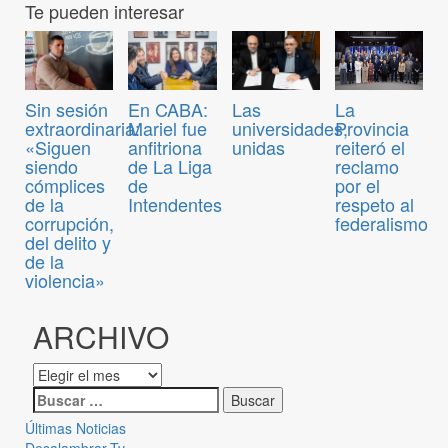
Te pueden interesar
Sin sesión
En CABA:
Las
La
extraordinaria:
Mariel fue
universidades,
Provincia
«Siguen
anfitriona
unidas
reiteró el
siendo
de La Liga
reclamo
cómplices
de
por el
de la
Intendentes
respeto al
corrupción,
federalismo
del delito y
de la
violencia»
ARCHIVO
Últimas Noticias
Desalambrar-Tv