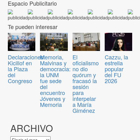
Espacio Publicitario
Te pueden interesar
Declaraciones:
Memoria,
El
Cazzu, la
Kicillof en
Malvinas y
oficialismo
estrella
la Plaza
democracia:
no dio
popular
del
la UNM
quórum y
del FU
Congreso
fue sede
fracasó la
2026
del
sesión
encuentro
para
Jóvenes y
interpelar
Memoria
a María
Giménez
ARCHIVO