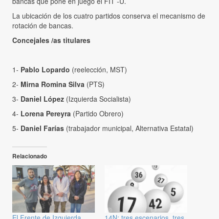
bancas que pone en juego el FIT -U.
La ubicación de los cuatro partidos conserva el mecanismo de
rotación de bancas.
Concejales /as titulares
1-
Pablo Lopardo
(reelección, MST)
2-
Mirna Romina Silva
(PTS)
3-
Daniel López
(Izquierda Socialista)
4-
Lorena Pereyra
(Partido Obrero)
5-
Daniel Farías
(trabajador municipal, Alternativa Estatal)
Relacionado
El Frente de Izquierda,
14N: tres escenarios, tres