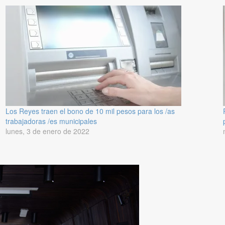
Los Reyes traen el bono de 10 mil pesos para los /as
trabajadoras /es municipales
lunes, 3 de enero de 2022