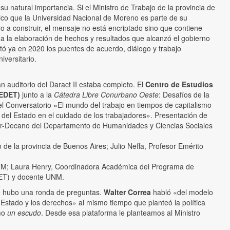
 natural importancia. Si el Ministro de Trabajo de la provincia de
ico que la Universidad Nacional de Moreno es parte de su
ro a construir, el mensaje no está encriptado sino que contiene
 a la elaboración de hechos y resultados que alcanzó el gobierno
ó ya en 2020 los puentes de acuerdo, diálogo y trabajo
versitario.
an auditorio del Daract II estaba completo. El
Centro de Estudios
CEDET)
junto a la
Cátedra Libre Conurbano Oeste
: Desafíos de la
 del Conversatorio «El mundo del trabajo en tiempos de capitalismo
rol del Estado en el cuidado de los trabajadores». Presentación de
tor-Decano del Departamento de Humanidades y Ciencias Sociales
o de la provincia de Buenos Aires; Julio Neffa, Profesor Emérito
M; Laura Henry, Coordinadora Académica del Programa de
ET) y docente UNM.
io hubo una ronda de preguntas.
Walter Correa
habló «del modelo
 Estado y los derechos» al mismo tiempo que planteó la política
mo
un escudo
. Desde esa plataforma le planteamos al Ministro