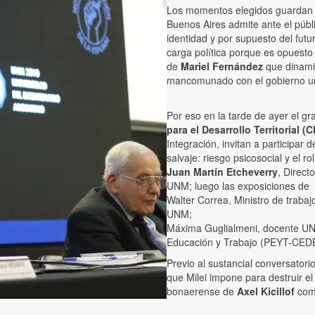
Los momentos elegidos guardan su
Buenos Aires admite ante el públ
identidad y por supuesto del futu
carga política porque es opuesto
de
Mariel Fernández
que dinamit
mancomunado con el gobierno uni
Por eso en la tarde de ayer el gr
para el Desarrollo Territorial (
Integración, invitan a participar
salvaje: riesgo psicosocial y el 
Juan Martín Etcheverry
, Direc
UNM; luego las exposiciones de
Walter Correa, Ministro de trabaj
UNM;
Máxima Guglialmeni, docente UN
Educación y Trabajo (PEYT-CED
Previo al sustancial conversator
que Milei impone para destruir el
bonaerense de
Axel Kicillof
co