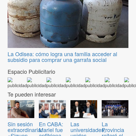
La Odisea: cómo logra una familia acceder al
subsidio para comprar una garrafa social
Espacio Publicitario
Te pueden interesar
Sin sesión
En CABA:
Las
La
extraordinaria:
Mariel fue
universidades,
Provincia
«Siguen
anfitriona
unidas
reiteró el