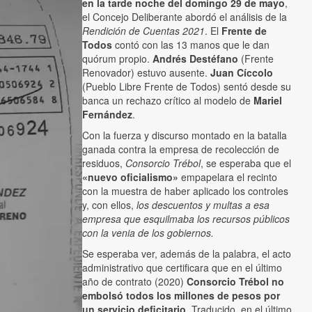
en la tarde noche del domingo 29 de mayo
,
el Concejo Deliberante abordó el análisis de la
Rendición de Cuentas 2021
. El
Frente de
Todos
contó con las 13 manos que le dan
quórum propio.
Andrés Destéfano
(Frente
Renovador) estuvo ausente.
Juan Cíccolo
(Pueblo Libre Frente de Todos) sentó desde su
banca un rechazo crítico al modelo de
Mariel
Fernández
.
Con la fuerza y discurso montado en la batalla
ganada contra la empresa de recolección de
residuos,
Consorcio Trébol
, se esperaba que el
«nuevo oficialismo»
empapelara el recinto
con la muestra de haber aplicado los controles
y, con ellos,
los descuentos y multas a esa
empresa que esquilmaba los recursos públicos
con la venia de los gobiernos.
Se esperaba ver, además de la palabra, el acto
administrativo que certificara que en el último
año de contrato (2020)
Consorcio Trébol
no
embolsó todos los millones de pesos por
un servicio deficitario
. Traducido, en el último