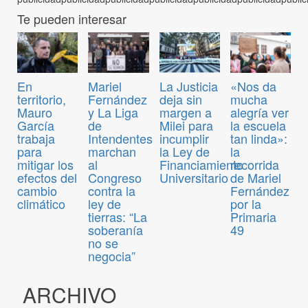
Te pueden interesar
En
Mariel
La Justicia
«Nos da
territorio,
Fernández
deja sin
mucha
Mauro
y La Liga
margen a
alegría ver
García
de
Milei para
la escuela
trabaja
Intendentes
incumplir
tan linda»:
para
marchan
la Ley de
la
mitigar los
al
Financiamiento
recorrida
efectos del
Congreso
Universitario
de Mariel
cambio
contra la
Fernández
climático
ley de
por la
tierras: “La
Primaria
soberanía
49
no se
negocia”
ARCHIVO