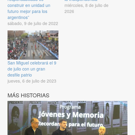
construir en unidad un
miércoles, 8 de julio de
futuro mejor para los
2026
argentinos”
sábado, 9 de julio de 2022
San Miguel celebrará el 9
de julio con un gran
desfile patrio
jueves, 6 de julio de 2023
MÁS HISTORIAS