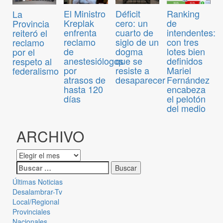
El Ministro
Déficit
Ranking
La
Kreplak
cero: un
de
Provincia
enfrenta
cuarto de
intendentes:
reiteró el
reclamo
siglo de un
con tres
reclamo
de
dogma
lotes bien
por el
anestesiólogos
que se
definidos
respeto al
por
resiste a
Mariel
federalismo
atrasos de
desaparecer
Fernández
hasta 120
encabeza
días
el pelotón
del medio
ARCHIVO
Últimas Noticias
Desalambrar-Tv
Local/Regional
Provinciales
Nacionales