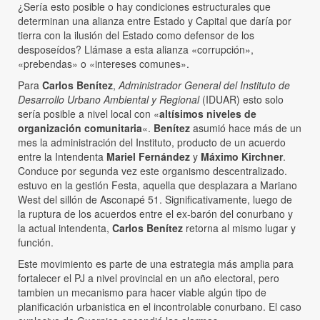
¿Sería esto posible o hay condiciones estructurales que
determinan una alianza entre Estado y Capital que daría por
tierra con la ilusión del Estado como defensor de los
desposeídos? Llámase a esta alianza «corrupción»,
«prebendas» o «intereses comunes».
Para
Carlos Benítez
,
Administrador General del Instituto de
Desarrollo Urbano Ambiental y Regional
(IDUAR) esto solo
sería posible a nivel local con «
altísimos niveles de
organización comunitaria
«.
Benítez
asumió hace más de un
mes la administración del Instituto, producto de un acuerdo
entre la Intendenta
Mariel Fernández
y
Máximo Kirchner
.
Conduce por segunda vez este organismo descentralizado.
estuvo en la gestión Festa, aquella que desplazara a Mariano
West del sillón de Asconapé 51. Significativamente, luego de
la ruptura de los acuerdos entre el ex-barón del conurbano y
la actual intendenta,
Carlos Benítez
retorna al mismo lugar y
función.
Este movimiento es parte de una estrategia más amplia para
fortalecer el PJ a nivel provincial en un año electoral, pero
tambien un mecanismo para hacer viable algún tipo de
planificación urbanistica en el incontrolable conurbano. El caso